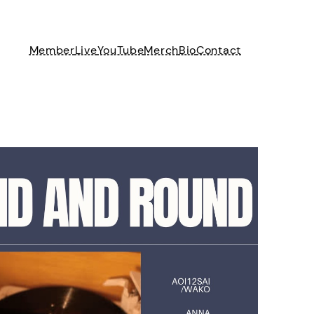
Member
Live
YouTube
Merch
Bio
Contact