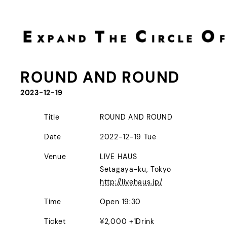
内
容
を
ス
キ
ROUND AND ROUND
ッ
プ
2023-12-19
Title
ROUND AND ROUND
Date
2022-12-19 Tue
Venue
LIVE HAUS
Setagaya-ku, Tokyo
http://livehaus.jp/
Time
Open 19:30
Ticket
¥2,000 +1Drink